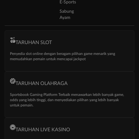
E-Sports
Sabung
Ayam
TARUHAN SLOT
Penyedia slot online dengan beragam pilihan game menarik yang
memudahkan pemain untuk mencapai jackpot
TARUHAN OLAHRAGA
Sportsbook Gaming Platform Terbaik menawarkan lebih banyak game,
odds yang lebih tinggi, dan menyediakan pilihan yang lebih banyak
untuk pemain.
TARUHAN LIVE KASINO