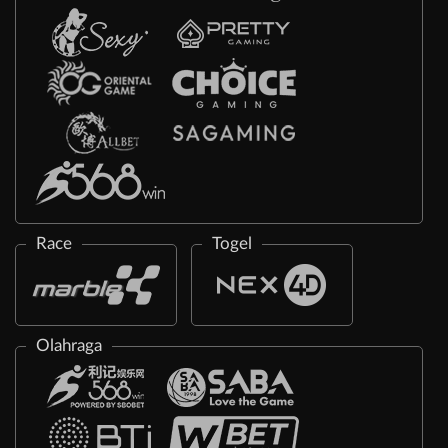
Race
Togel
Olahraga