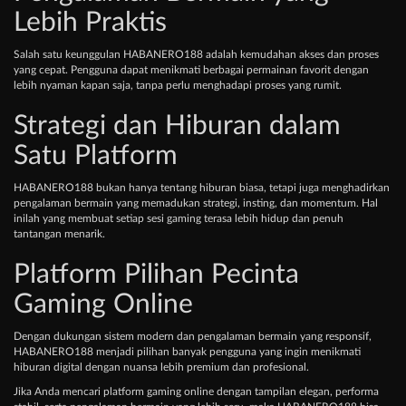
Lebih Praktis
Salah satu keunggulan HABANERO188 adalah kemudahan akses dan proses
yang cepat. Pengguna dapat menikmati berbagai permainan favorit dengan
lebih nyaman kapan saja, tanpa perlu menghadapi proses yang rumit.
Strategi dan Hiburan dalam
Satu Platform
HABANERO188 bukan hanya tentang hiburan biasa, tetapi juga menghadirkan
pengalaman bermain yang memadukan strategi, insting, dan momentum. Hal
inilah yang membuat setiap sesi gaming terasa lebih hidup dan penuh
tantangan menarik.
Platform Pilihan Pecinta
Gaming Online
Dengan dukungan sistem modern dan pengalaman bermain yang responsif,
HABANERO188 menjadi pilihan banyak pengguna yang ingin menikmati
hiburan digital dengan nuansa lebih premium dan profesional.
Jika Anda mencari platform gaming online dengan tampilan elegan, performa