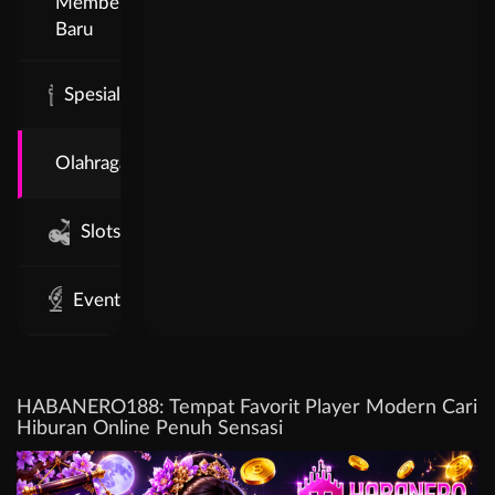
Member
Baru
Spesial
Olahraga
Slots
Event
HABANERO188: Tempat Favorit Player Modern Cari
Hiburan Online Penuh Sensasi