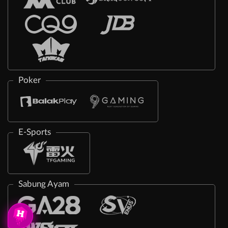
Poker
E-Sports
Sabung Ayam