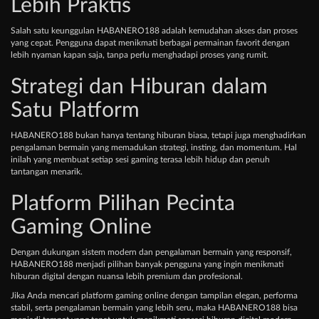
Lebih Praktis
Salah satu keunggulan HABANERO188 adalah kemudahan akses dan proses
yang cepat. Pengguna dapat menikmati berbagai permainan favorit dengan
lebih nyaman kapan saja, tanpa perlu menghadapi proses yang rumit.
Strategi dan Hiburan dalam
Satu Platform
HABANERO188 bukan hanya tentang hiburan biasa, tetapi juga menghadirkan
pengalaman bermain yang memadukan strategi, insting, dan momentum. Hal
inilah yang membuat setiap sesi gaming terasa lebih hidup dan penuh
tantangan menarik.
Platform Pilihan Pecinta
Gaming Online
Dengan dukungan sistem modern dan pengalaman bermain yang responsif,
HABANERO188 menjadi pilihan banyak pengguna yang ingin menikmati
hiburan digital dengan nuansa lebih premium dan profesional.
Jika Anda mencari platform gaming online dengan tampilan elegan, performa
stabil, serta pengalaman bermain yang lebih seru, maka HABANERO188 bisa