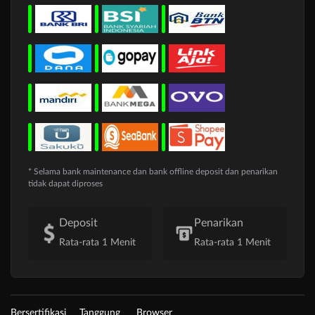
* Selama bank maintenance dan bank offline deposit dan penarikan
tidak dapat diproses
Deposit
Penarikan
Rata-rata 1 Menit
Rata-rata 1 Menit
Bersertifikasi
Tanggung
Browser