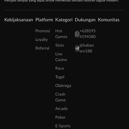
menjadi tempat yang tepat untuk menikmati sensasi hiburan digital modern.
Kebijaksanaan
Platform
Kategori
Dukungan
Komunitas
Promosi
Hot
+628595
Games
4194580
Loyalty
Slots
@haban
Referral
ero188
Live
Casino
Race
Togel
Olahraga
Crash
Game
Arcade
Poker
E-Sports