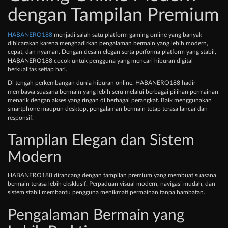
dengan Tampilan Premium
HABANERO188
menjadi salah satu platform gaming online yang banyak
dibicarakan karena menghadirkan pengalaman bermain yang lebih modern,
cepat, dan nyaman. Dengan desain elegan serta performa platform yang stabil,
HABANERO188 cocok untuk pengguna yang mencari hiburan digital
berkualitas setiap hari.
Di tengah perkembangan dunia hiburan online, HABANERO188 hadir
membawa suasana bermain yang lebih seru melalui berbagai pilihan permainan
menarik dengan akses yang ringan di berbagai perangkat. Baik menggunakan
smartphone maupun desktop, pengalaman bermain tetap terasa lancar dan
responsif.
Tampilan Elegan dan Sistem
Modern
HABANERO188 dirancang dengan tampilan premium yang membuat suasana
bermain terasa lebih eksklusif. Perpaduan visual modern, navigasi mudah, dan
sistem stabil membantu pengguna menikmati permainan tanpa hambatan.
Pengalaman Bermain yang