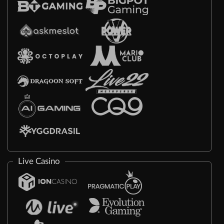
Live Casino