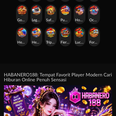
God Of Wealth
Legend Of Eagle
Safari Blitz
Pumpkins Go Lucky
Honey Trap
Oceanic Melodies
Heavenly Fortunes
Heavenly Fortunes 2
Triple Happiness
Fiery Lava
Lucky Fortune
Fortune Lions
HABANERO188: Tempat Favorit Player Modern Cari
Hiburan Online Penuh Sensasi