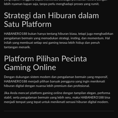
lebih nyaman kapan saja, tanpa perlu menghadapi proses yang rumit.
Strategi dan Hiburan dalam
Satu Platform
HABANERO188 bukan hanya tentang hiburan biasa, tetapi juga menghadirkan
pengalaman bermain yang memadukan strategi, insting, dan momentum. Hal
inilah yang membuat setiap sesi gaming terasa lebih hidup dan penuh
tantangan menarik.
Platform Pilihan Pecinta
Gaming Online
Dengan dukungan sistem modern dan pengalaman bermain yang responsif,
HABANERO188 menjadi pilihan banyak pengguna yang ingin menikmati
hiburan digital dengan nuansa lebih premium dan profesional.
Jika Anda mencari platform gaming online dengan tampilan elegan, performa
stabil, serta pengalaman bermain yang lebih seru, maka HABANERO188 bisa
menjadi tempat yang tepat untuk menikmati sensasi hiburan digital modern.