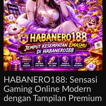
HABANERO188: Sensasi
Gaming Online Modern
dengan Tampilan Premium