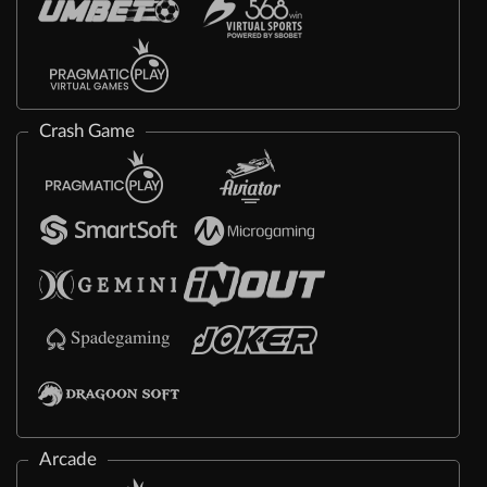
Crash Game
Arcade