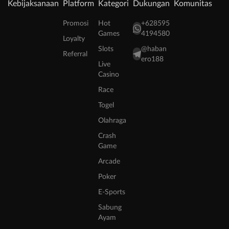
Kebijaksanaan
Platform
Kategori
Dukungan
Komunitas
Promosi
Hot
+628595
Games
4194580
Loyalty
Slots
@haban
Referral
ero188
Live
Casino
Race
Togel
Olahraga
Crash
Game
Arcade
Poker
E-Sports
Sabung
Ayam