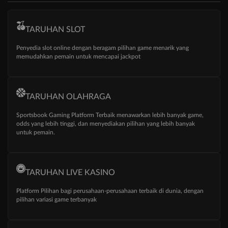
TARUHAN SLOT
Penyedia slot online dengan beragam pilihan game menarik yang
memudahkan pemain untuk mencapai jackpot
TARUHAN OLAHRAGA
Sportsbook Gaming Platform Terbaik menawarkan lebih banyak game,
odds yang lebih tinggi, dan menyediakan pilihan yang lebih banyak
untuk pemain.
TARUHAN LIVE KASINO
Platform Pilihan bagi perusahaan-perusahaan terbaik di dunia, dengan
pilihan variasi game terbanyak