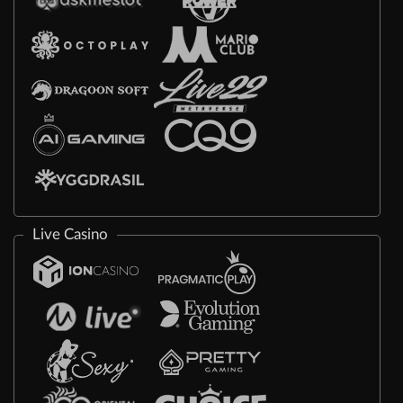
Live Casino