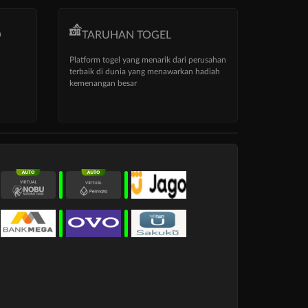
O
TARUHAN TOGEL
Platform togel yang menarik dari perusahan
terbaik di dunia yang menawarkan hadiah
kemenangan besar