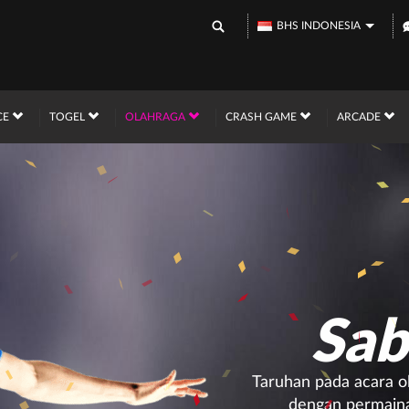
BHS INDONESIA
CE
TOGEL
OLAHRAGA
CRASH GAME
ARCADE
Sab
Taruhan pada acara o
dengan permainan