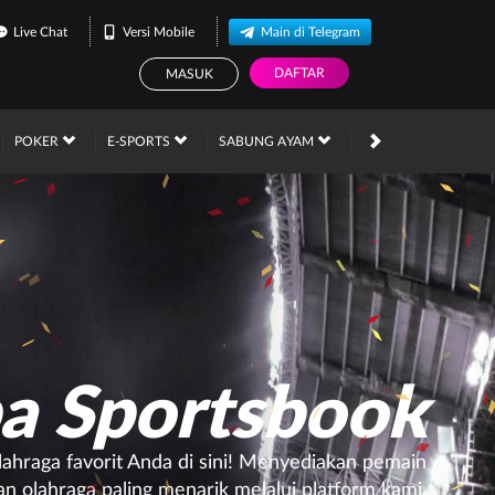
Live Chat
Versi Mobile
Main di Telegram
DAFTAR
MASUK
PROMOSI
POKER
E-SPORTS
SABUNG AYAM
a Sportsbook
lahraga favorit Anda di sini! Menyediakan pemain
 olahraga paling menarik melalui platform kami.