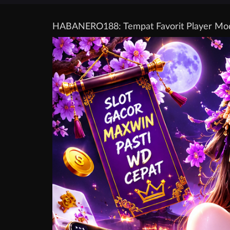
HABANERO188: Tempat Favorit Player Mode