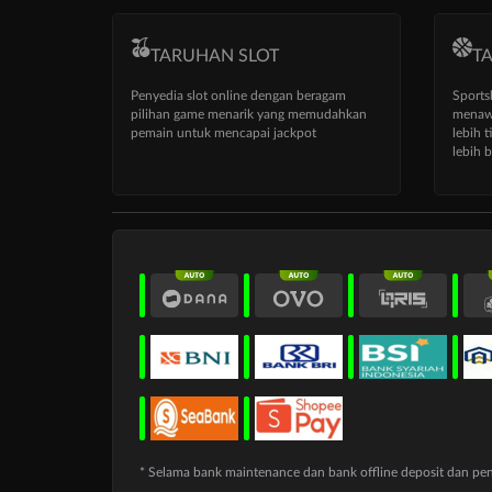
TARUHAN SLOT
T
Penyedia slot online dengan beragam
Sports
pilihan game menarik yang memudahkan
menawa
pemain untuk mencapai jackpot
lebih 
lebih 
* Selama bank maintenance dan bank offline deposit dan pen